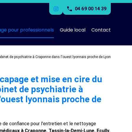
04 69 00 14 39
age pour professionnels
Guide local
Contact
abinet de psychiatrie à Craponne dans l'ouest lyonnais proche de Lyon
capage et mise en cire du
inet de psychiatrie à
'ouest lyonnais proche de
e de confiance pour l'entretien et le nettoyage
médicaux à Craponne, Tassin-la-Demi-Lune, Ecully,