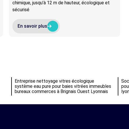
chimique, jusqu’à 12 m de hauteur, écologique et
sécurisé
arrow_right_alt
arrow_right_alt
En savoir plus
Entreprise nettoyage vitres écologique
Soc
système eau pure pour baies vitrées immeubles
pou
bureaux commerces à Brignais Ouest Lyonnais
lyo