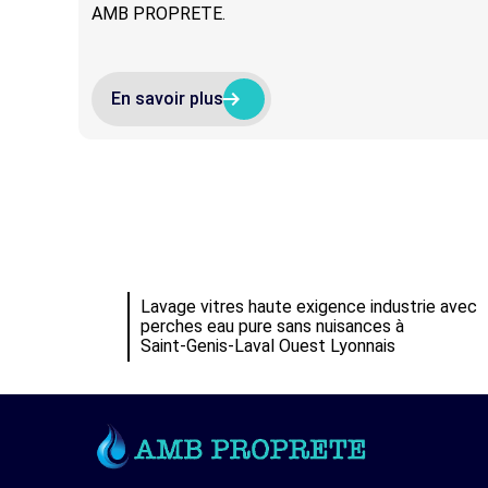
AMB PROPRETE.
arrow_right_alt
arrow_right_alt
En savoir plus
Lavage vitres haute exigence industrie avec
perches eau pure sans nuisances à
Saint‑Genis‑Laval Ouest Lyonnais