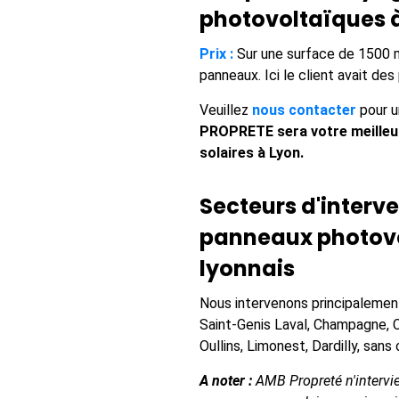
photovoltaïques 
Prix :
Sur une surface de 1500 m2,
panneaux. Ici le client avait de
Veuillez
nous contacter
pour 
PROPRETE sera votre meilleur
solaires à Lyon.
Secteurs d'interv
panneaux photovo
lyonnais
Nous intervenons principalement 
Saint-Genis Laval, Champagne, C
Oullins, Limonest, Dardilly, sa
A noter :
AMB Propreté n'intervi