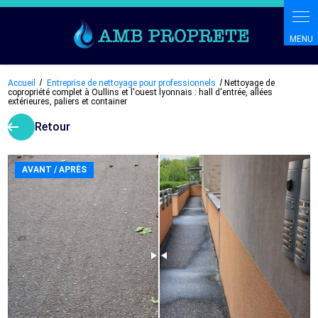
Panneau de gestion des cookies
Accueil
Entreprise de nettoyage pour professionnels
Nettoyage de
copropriété complet à Oullins et l'ouest lyonnais : hall d'entrée, allées
extérieures, paliers et container
_alt
arrow_left_alt
Retour
AVANT / APRÈS