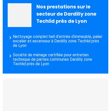
Nos prestations sur le
secteur de Dardilly zone
Techlid près de Lyon
Nettoyage complet hall d’entrée d’immeuble, palier
escalier et ascenseur à Dardilly zone Techlid près
de Lyon
Société de ménage certifiée pour entretien
technique de parties communes Dardilly zone
Techlid près de Lyon