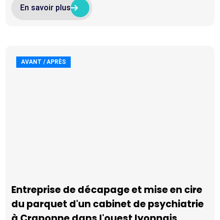
arrow_right_alt
arrow_right_alt
En savoir plus
AVANT / APRÈS
Entreprise de décapage et mise en cire
du parquet d'un cabinet de psychiatrie
à Craponne dans l'ouest lyonnais