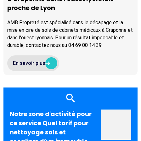
proche de Lyon
AMB Propreté est spécialisé dans le décapage et la
mise en cire de sols de cabinets médicaux à Craponne et
dans l'ouest lyonnais. Pour un résultat impeccable et
durable, contactez nous au 04 69 00 14 39.
arrow_right_alt
arrow_right_alt
En savoir plus
Notre zone d'activité pour
ce service Quel tarif pour
nettoyage sols et