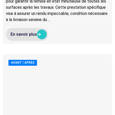
pour garantir la remise en état minutieuse de toutes les
surfaces après les travaux. Cette prestation spécifique
vise à assurer un rendu impeccable, condition nécessaire
à la livraison sereine du ...
arrow_right_alt
arrow_right_alt
En savoir plus
AVANT / APRÈS