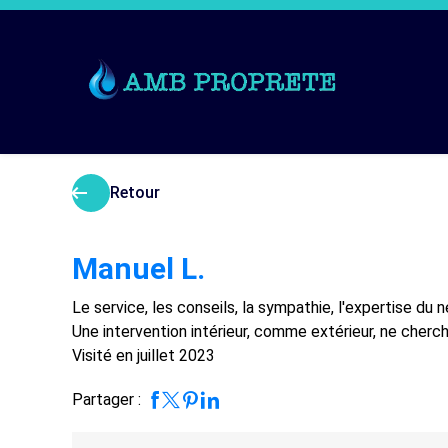
Panneau de gestion des cookies
arrow_left_alt
arrow_left_alt
Retour
Manuel L.
Le service, les conseils, la sympathie, l'expertise du
Une intervention intérieur, comme extérieur, ne cher
Visité en juillet 2023
Partager :